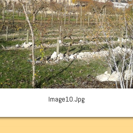
Image10.jpg